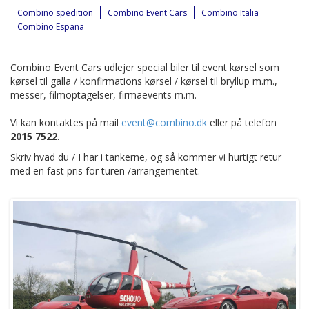
Combino spedition
Combino Event Cars
Combino Italia
Combino Espana
Combino Event Cars udlejer special biler til event kørsel som
kørsel til galla / konfirmations kørsel / kørsel til bryllup m.m.,
messer, filmoptagelser, firmaevents m.m.
Vi kan kontaktes på mail
event@combino.dk
eller på telefon
2015 7522
.
Skriv hvad du / I har i tankerne, og så kommer vi hurtigt retur
med en fast pris for turen /arrangementet.